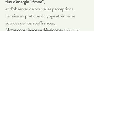
flux d'énergie "Prana",
et d'observer de nouvelles perceptions.
La mise en pratique du yoga atténue les 
sources de nos souffrances,
Notre conscience se développe
 et s'ouvre 
dans chaque postures 
pour atteindre 
l'équilibre du mental.
actu
Posts récents
Voir tout