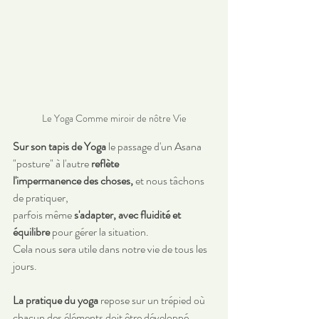
Le Yoga Comme miroir de nôtre Vie
Sur son tapis de Yoga
 le passage d'un Asana 
"posture" à l'autre 
reflète 
l'impermanence des choses,
 et nous tâchons 
de pratiquer, 
parfois même 
s'adapter, avec fluidité et 
équilibre
 pour gérer la situation.
Cela nous sera utile dans notre vie de tous les 
jours.
La pratique du yoga
 repose sur un trépied où 
chacun des éléments doit être développé 