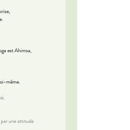
rise, 
e.
oga est Ahimsa, 
 
 
 soi-même. 
té, 
 par une attitude 