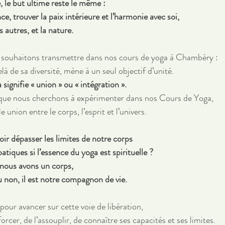
 le but ultime reste le même : 
ce, trouver la paix intérieure et l’harmonie avec soi, 
s autres, et la nature. 
s souhaitons transmettre dans nos cours de yoga à Chambéry :
là de sa diversité, mène à un seul objectif d’unité. 
signifie « union » ou « intégration ». 
n que nous cherchons à expérimenter dans nos Cours de Yoga, 
e union entre le corps, l’esprit et l’univers.
oir dépasser les limites de notre corps 
tiques si l’essence du yoga est spirituelle ? 
 nous avons un corps, 
u non, il est notre compagnon de vie. 
our avancer sur cette voie de libération, 
nforcer, de l’assouplir, de connaître ses capacités et ses limites. 