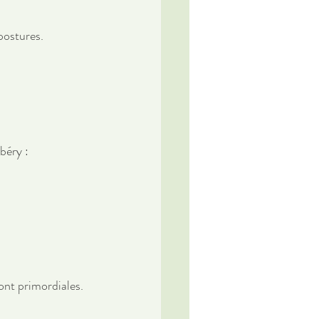
postures. 
éry : 
ont primordiales. 