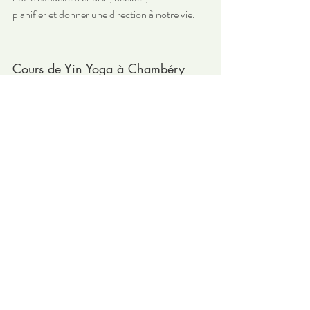
planifier et donner une direction à notre vie.
Cours de Yin Yoga à Chambéry
La Chapelle
Accessible à tous les Membres
Lundi 25 Mars à 19H30
Posts récents
Voir tout