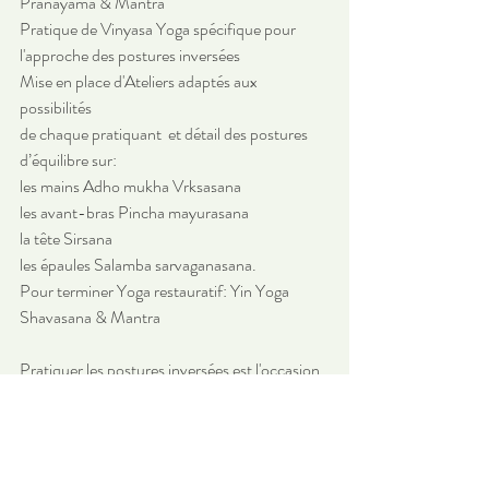
Pranayama & Mantra
Pratique de Vinyasa Yoga spécifique pour 
l'approche des postures inversées
Mise en place d'Ateliers adaptés aux 
possibilités 
de chaque pratiquant  et détail des postures 
d’équilibre sur:
les mains Adho mukha Vrksasana
les avant-bras Pincha mayurasana 
la tête Sirsana
les épaules Salamba sarvaganasana.
Pour terminer Yoga restauratif: Yin Yoga
Shavasana & Mantra
Pratiquer les postures inversées est l'occasion 
d’apprendre à 
faire confiance 
à l’intelligence du corps
, pour nous aider à 
dépasser peurs et préjugés.