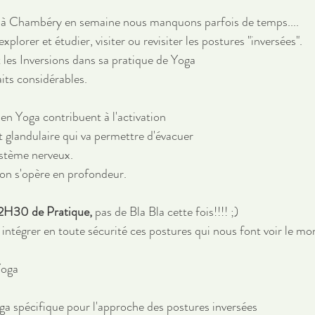
 à Chambéry en semaine nous manquons parfois de temps....
plorer et étudier, visiter ou revisiter les postures "inversées".
les Inversions dans sa pratique de Yoga
its considérables.
 en Yoga contribuent à l'activation
glandulaire qui va permettre d'évacuer 
système nerveux.
ion s'opère en profondeur.
2H30 de Pratique, 
pas de Bla Bla cette fois!!!! ;)
intégrer en toute sécurité ces postures qui nous font voir le mon
Yoga
a spécifique pour l'approche des postures inversées