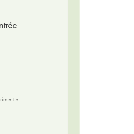
ntrée
érimenter.