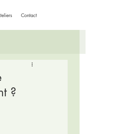
eliers
Contact
e
t ?