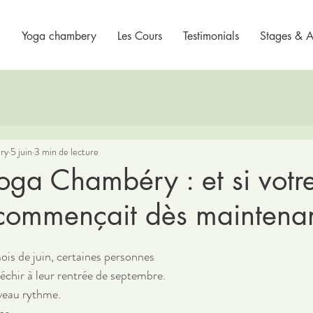
Yoga chambery
Les Cours
Testimonials
Stages & At
ry
5 juin
3 min de lecture
oga Chambéry : et si votr
 commençait dès maintenan
is de juin, certaines personnes 
chir à leur rentrée de septembre.
veau rythme.