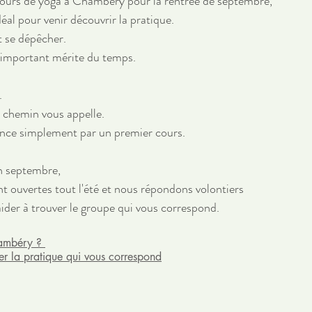
cours de yoga à Chambéry pour la rentrée de septembre, 
éal pour venir découvrir la pratique.
t se dépêcher.
 important mérite du temps.
.
e chemin vous appelle.
nce simplement par un premier cours.
n septembre, 
nt ouvertes tout l'été et nous répondons volontiers 
ider à trouver le groupe qui vous correspond.
ambéry ? 
er la pratique qui vous correspond