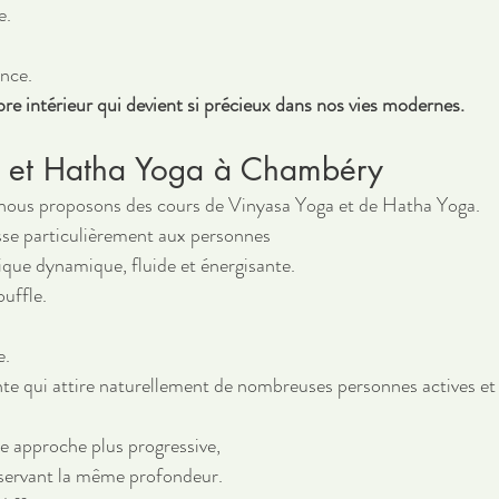
e.
nce.
ibre intérieur qui devient si précieux dans nos vies modernes.
 et Hatha Yoga à Chambéry
ous proposons des cours de Vinyasa Yoga et de Hatha Yoga.
sse particulièrement aux personnes 
ique dynamique, fluide et énergisante.
uffle.
e.
nte qui attire naturellement de nombreuses personnes actives et 
 approche plus progressive, 
nservant la même profondeur.