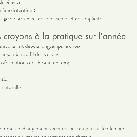
ifférents.
 même intention :
tage de présence, de conscience et de simplicité.
 croyons à la pratique sur l'année
avons fait depuis longtemps le choix 
 ensemble au fil des saisons.
ansformations ont besoin de temps.
ité.
 naturelle.
comme un changement spectaculaire du jour au lendemain.
e rivière qui creuse doucement son chemin.