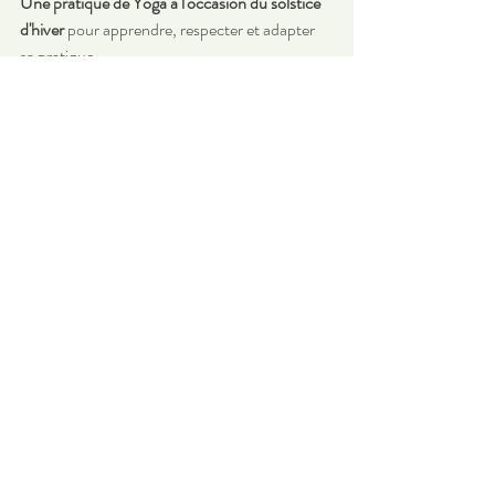
Une pratique de Yoga à l'occasion du solstice 
d'hiver
 pour apprendre, respecter et adapter 
sa pratique,
permettre de tenir une respiration régulière et 
profonde pendant le Vinyasa
dans nos 
Cours de Yoga réguliers à Chambéry.
Posts récents
Voir tout