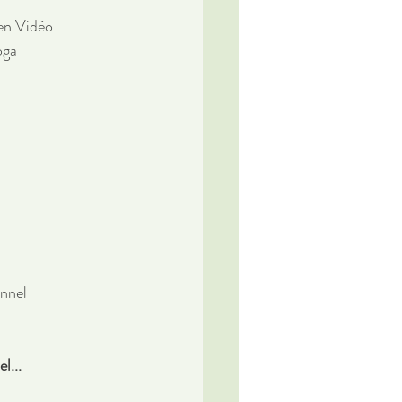
 en Vidéo
oga
onnel
l...