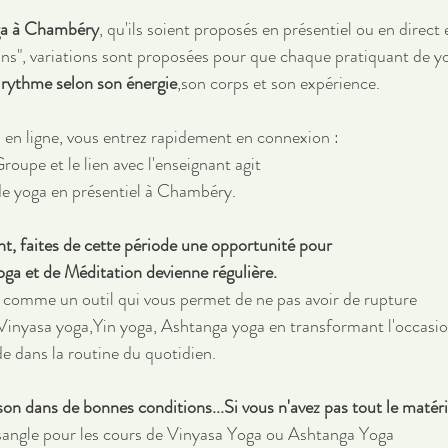
ga à Chambéry
, qu'ils soient proposés en présentiel ou en direct
ns", variations sont proposées pour que chaque pratiquant de y
 rythme selon son énergie
,son corps et son expérience.
en ligne, vous entrez rapidement en connexion : 
roupe et le lien avec l'enseignant agit 
e yoga en présentiel à Chambéry.
, faites de cette période une opportunité pour 
oga et de Méditation devienne régulière.
 comme un outil qui vous permet de ne pas avoir de rupture 
 Vinyasa yoga,Yin yoga, Ashtanga yoga en transformant l'occasi
de dans la routine du quotidien.
on dans de bonnes conditions...Si vous n'avez pas tout le matérie
1 sangle pour les cours de Vinyasa Yoga ou Ashtanga Yoga