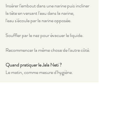
Insérer l'embout dans une narine puis incliner 
la tête en versant l'eau dans la narine, 
l'eau s'écoule par la narine opposée.
Souffler par le nez pour évacuer le liquide.
Recommencer la même chose de l'autre côté.
Quand pratiquer le Jala Neti ?
Le matin, comme mesure d’hygiène.
Plusieurs fois par jour en cas de problèmes de 
la sphère ORL.
Les Cours de Yoga et Stages:
https://www.yoga-chambery.com/
yoga