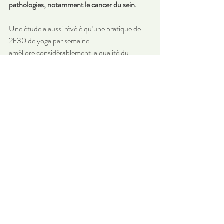
pathologies, notamment le cancer du sein.
Une étude a aussi révélé qu’une pratique de 
2h30 de yoga par semaine 
améliore considérablement la qualité du 
sommeil, 
un problème fréquent pour les personnes en 
traitement, 
car 30 à 90 % des patients souffrent de 
troubles du sommeil. 
Or, un bon sommeil renforce le système 
immunitaire 
et joue un rôle crucial dans le processus de 
guérison.
Le yoga comme soutien à la 
guérison