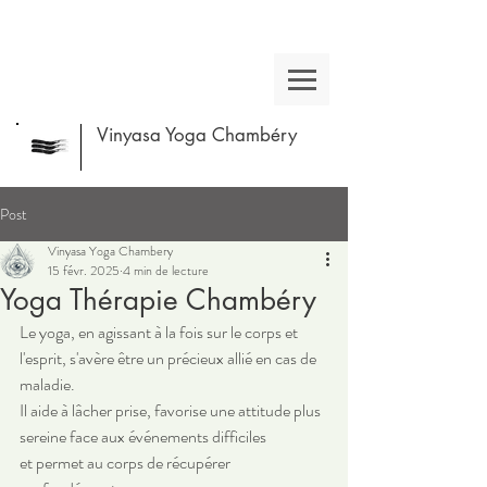
Vinyasa Yoga Chambéry
Post
Vinyasa Yoga Chambery
15 févr. 2025
4 min de lecture
Yoga Thérapie Chambéry
Le yoga, en agissant à la fois sur le corps et 
l'esprit, s'avère être un précieux allié en cas de 
maladie. 
Il aide à lâcher prise, favorise une attitude plus 
sereine face aux événements difficiles 
et permet au corps de récupérer 